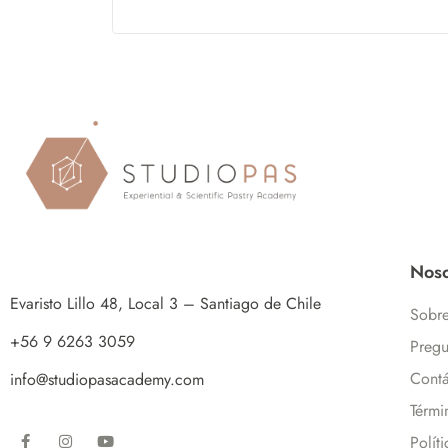
Noso
Evaristo Lillo 48, Local 3 – Santiago de Chile
Sobre
+56 9 6263 3059
Pregu
Contá
info@studiopasacademy.com
Térmi
Polít