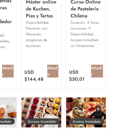
entas
Máster online
Curso Online
ras
de Kuchen,
de Pastelería
Pies y Tartas
Chilena
dedor
Disponibilidad:
Duración:
4 horas
Preventa, con
Lecciones:
9
liberación
Disponibilidad:
ad:
progresiva de
Acceso inmediato
diato,
lecciones
sin limitaciones
ones
Añadi
Añad
Añadi
USD
USD
r
ir
r
$
144,48
$
50,01
mediato
Acceso Inmediato
Acceso Inmediato