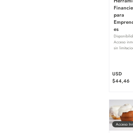
Herrami
Financie
para
Empren
es
Disponibilid
Acceso inme
sin limitaci
USD
$
44,46
Acceso In