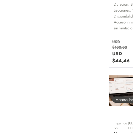
Duración:
8
Lecciones:
Disponibilid
Acceso inme
sin limitaci
USD
$
100,03
USD
$
44,46
Acceso In
Impartido
JU
por:
HE