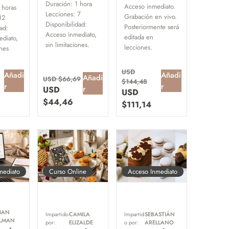
Duración:
1 hora
Acceso inmediato.
 horas
Lecciones:
7
Grabación en vivo.
12
Disponibilidad:
Posteriormente será
ad:
Acceso inmediato,
editada en
diato,
sin limitaciones.
lecciones.
ones
USD
Añadi
Añadi
Añadi
USD $
66,69
$
144,48
r
r
r
USD
USD
$
44,46
$
111,14
mediato
Curso Online
Acceso Inmediato
LIAN
Impartido
CAMILA
Impartid
SEBASTIÁN
LMAN
por:
ELIZALDE
o por:
ARELLANO