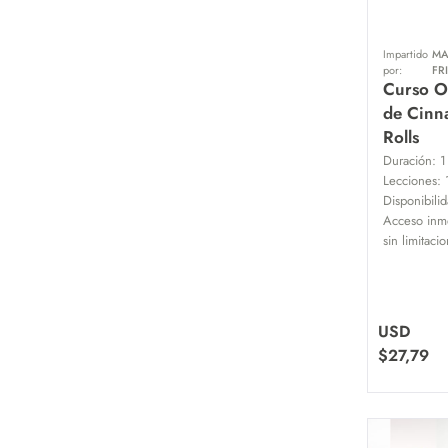
Impartido
MA
por:
FR
Curso O
de Cin
Rolls
Duración:
1
Lecciones:
Disponibilid
Acceso inme
sin limitaci
USD
$
27,79