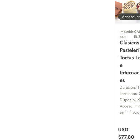
Acceso In
Impartido
CA
por:
ELI
Clásicos
Pastelerí
Tortas L
e
Internac
es
Duración:
1
Lecciones:
Disponibilid
Acceso inme
sin limitaci
USD
$
77,80