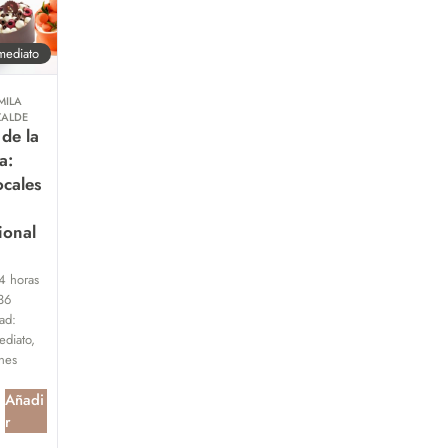
mediato
MILA
ZALDE
 de la
a:
ocales
ional
4 horas
36
ad:
diato,
ones
Añadi
r