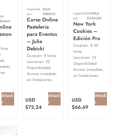
Impartido
JULIA
Impartido
CAMILA
por:
DEBICKI
IA
por:
ELIZALDE
Curso Online
IDMAN
New York
nline
Pastelería
Cookies –
namon
para Eventos
Edición Pro
– Julia
Duración:
8:30
Debicki
 hora
horas
1
Duración:
8 horas
Lecciones:
33
ad:
Lecciones:
22
Disponibilidad:
diato,
Disponibilidad:
Acceso inmediato,
ones
Acceso inmediato,
sin limitaciones.
sin limitaciones.
Añadi
Añadi
Añadi
USD
USD
r
r
r
$
72,24
$
66,69