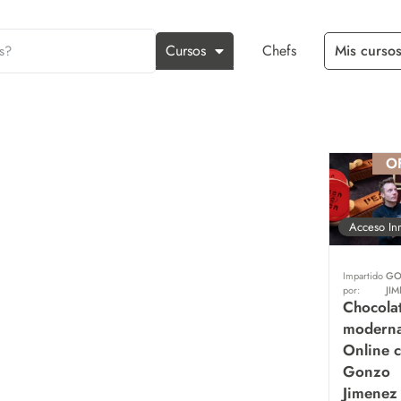
Cursos
Chefs
Mis cursos
O
Acceso In
Impartido
GO
por:
JI
Chocolat
modern
Online 
Gonzo
Jimenez