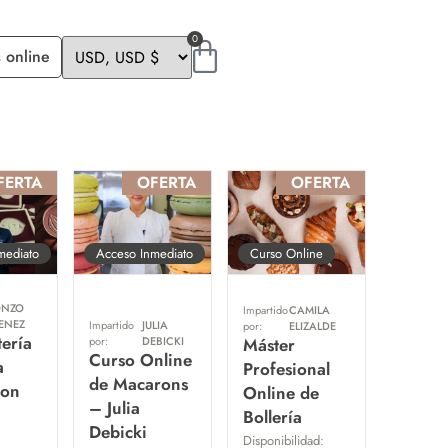
0
 online
FERTA
OFERTA
OFERTA
mediato
Acceso Inmediato
Curso Online
NZO
Impartido
CAMILA
MENEZ
Impartido
JULIA
por:
ELIZALDE
ería
por:
DEBICKI
Máster
Curso Online
a
Profesional
de Macarons
con
Online de
– Julia
Bollería
Debicki
Disponibilidad: