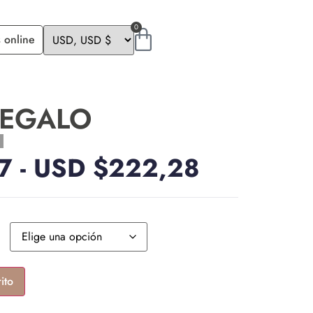
0
 online
REGALO
7
-
USD $
222,28
ito