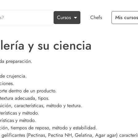
Cursos
Chefs
Mis cursos
lería y su ciencia
ada preparación.
e crujencia.
ciones.
orte dentro de un producto.
extura adecuada, tipos.
ción, características, método y textura.
rísticas y método.
ísticas y método.
ón, tiempos de reposo, método y estabilidad.
gelificantes (Pectinas, Pectina NH, Gelatina, Agar agar) caracterís