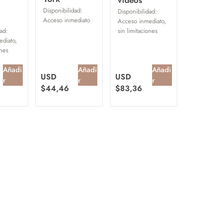
Disponibilidad:
Disponibilidad:
Acceso inmediato
Acceso inmediato,
ad:
sin limitaciones
diato,
ones
Añadi
Añadi
Añadi
USD
USD
r
r
r
$
44,46
$
83,36