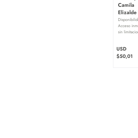
Camila
Elizalde
Disponibilid
Acceso inme
sin limitaci
USD
$
50,01