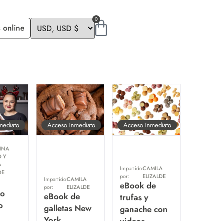
0
 online
mediato
Acceso Inmediato
Acceso Inmediato
INA
 Y
A
Impartido
CAMILA
DE
por:
ELIZALDE
Impartido
CAMILA
eBook de
por:
ELIZALDE
ño
eBook de
trufas y
o
galletas New
ganache con
York
videos