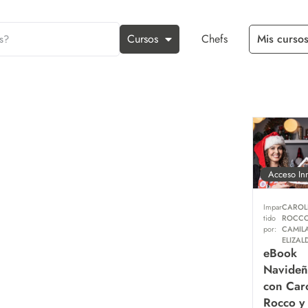
Cursos
Chefs
Mis cursos
Acceso In
Impar
CAROL
tido
ROCCO
por:
CAMIL
ELIZAL
eBook
Navide
con Car
Rocco y