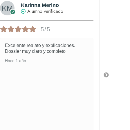
Karinna Merino
Alumno verificado
5/5
Excelente realato y explicaciones.
Me gus
Dossier muy claro y completo
bien e
Hace 1 año
Hace 1