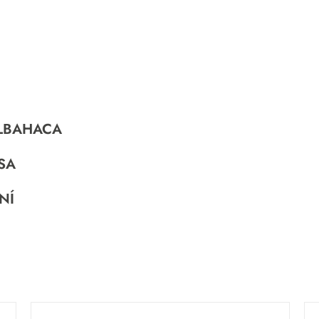
ALBAHACA
SA
NÍ