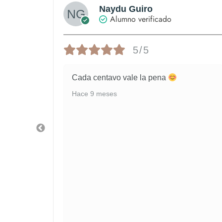
Naydu Guiro
Alumno verificado
5/5
ó; el
Cada centavo vale la pena
Hace 9 meses
 de
lizada
guardar
ra, no
tas
extura
una
de la
n la
ctico