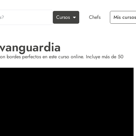
Cursos
Chefs
Mis cursos
 vanguardia
on bordes perfectos en este curso online. Incluye más de 50