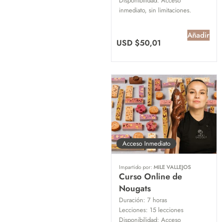
Disponibilidad:
Acceso
inmediato, sin limitaciones.
Añadir
USD $
50,01
Acceso Inmediato
Impartido por:
MILE VALLEJOS
Curso Online de
Nougats
Duración:
7 horas
Lecciones:
15 lecciones
Disponibilidad:
Acceso