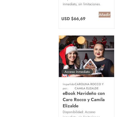
inmediato, sin limitaciones.
Añadir
USD $
66,69
Acceso Inmediato
Impartido
CAROLINA ROCCO Y
por:
CAMILA ELIZALDE
eBook Navideño con
Caro Rocco y Camila
Elizalde
Disponibilidad:
Acceso