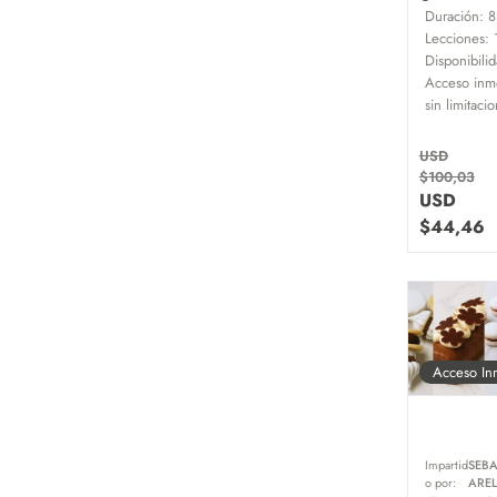
Duración:
8
Lecciones:
Disponibilid
Acceso inme
sin limitaci
USD
$
100,03
USD
$
44,46
Acceso In
Impartid
SEB
o por:
ARE