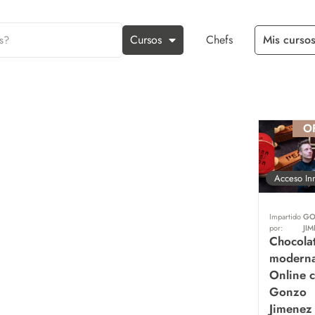
Cursos
Chefs
Mis cursos
O
Acceso In
Impartido
GO
por:
JI
Chocolat
modern
Online 
Gonzo
Jimenez