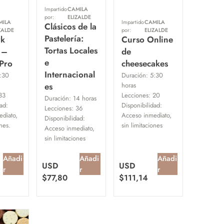
Impartido
CAMILA
por:
ELIZALDE
MILA
Impartido
CAMILA
Clásicos de la
ZALDE
por:
ELIZALDE
Pastelería:
rk
Curso Online
Tortas Locales
 –
de
e
 Pro
cheesecakes
Internacional
:30
Duración:
5:30
es
horas
33
Lecciones:
20
Duración:
14 horas
ad:
Disponibilidad:
Lecciones:
36
diato,
Acceso inmediato,
Disponibilidad:
ones.
sin limitaciones
Acceso inmediato,
sin limitaciones
Añadi
Añadi
Añadi
USD
USD
r
r
r
$
77,80
$
111,14