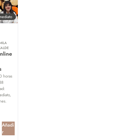
mediato
MILA
ZALDE
nline
s
0 horas
38
ad:
diato,
ones.
Añadi
r