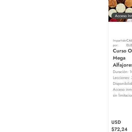
Acceso In
Impartido
CA
por:
ELI
Curso O
Mega
Alfajore
Duración:
1
Lecciones:
Disponibilid
Acceso inme
sin limitaci
USD
$
72,24