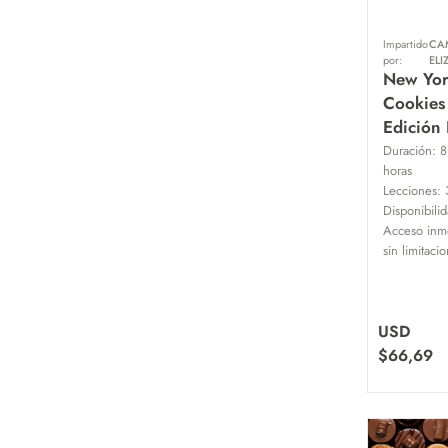
Impartido
CA
por:
ELI
New Yo
Cookies
Edición
Duración:
8
horas
Lecciones:
Disponibilid
Acceso inme
sin limitaci
USD
$
66,69