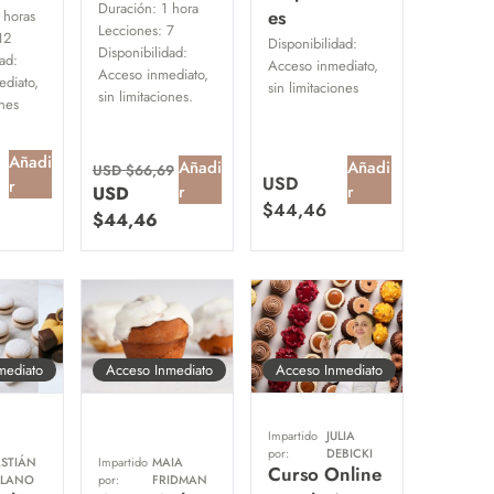
Duración:
1 hora
es
 horas
Lecciones:
7
12
Disponibilidad:
Disponibilidad:
ad:
Acceso inmediato,
Acceso inmediato,
diato,
sin limitaciones
sin limitaciones.
ones
Añadi
Añadi
Añadi
USD $
66,69
USD
r
r
r
USD
$
44,46
$
44,46
mediato
Acceso Inmediato
Acceso Inmediato
Impartido
JULIA
por:
DEBICKI
ASTIÁN
Impartido
MAIA
Curso Online
LLANO
por:
FRIDMAN