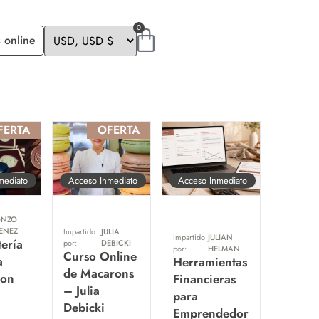
0
 online
FERTA
OFERTA
mediato
Acceso Inmediato
Acceso Inmediato
NZO
MENEZ
Impartido
JULIA
Impartido
JULIAN
ería
por:
DEBICKI
por:
HELMAN
Curso Online
a
Herramientas
de Macarons
con
Financieras
– Julia
para
Debicki
Emprendedor