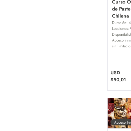
Curso O
de Paste
Chilena
Duración:
4
Lecciones:
Disponibilid
Acceso inm
sin limitaci
USD
$
50,01
Acceso In