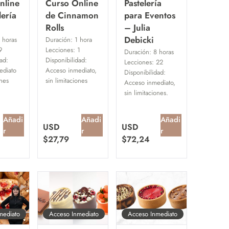
nline
Curso Online
Pastelería
lería
de Cinnamon
para Eventos
Rolls
– Julia
Debicki
 horas
Duración:
1 hora
9
Lecciones:
1
Duración:
8 horas
ad:
Disponibilidad:
Lecciones:
22
ediato
Acceso inmediato,
Disponibilidad:
ones
sin limitaciones
Acceso inmediato,
sin limitaciones.
Añadi
Añadi
Añadi
USD
USD
r
r
r
$
27,79
$
72,24
mediato
Acceso Inmediato
Acceso Inmediato